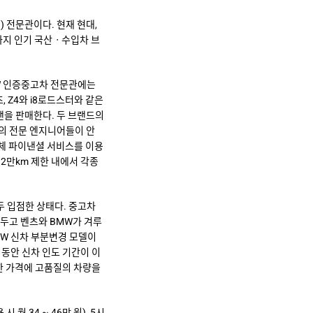
d) 전문관이다. 현재 현대,
카까지 인기 국산ㆍ수입차 브
W 인증중고차 전문관에는
 Z4와 i8로드스터와 같은
맨을 판매한다. 두 브랜드의
드의 전문 엔지니어들이 안
자체 파이낸셜 서비스를 이용
 2만km 제한 내에서 각종
두 입점한 상태다. 중고차
 두고 벤츠와 BMW가 겨루
MW 신차 부분변경 모델이
 동안 신차 인도 기간이 이
한 가격에 고품질의 차량을
월 34 ~ 46만 원), 5시