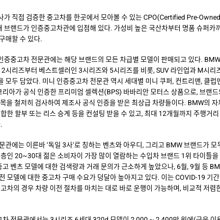
직접 검증한 중고차를 한곳에서 모아볼 수 있는 CPO(Certified Pre-Owne
 9개 브랜드가 인증중고차관에 입점해 있다. 가성비 높은 국산차부터 명품 슈퍼
구매할 수 있다.
 인증중고차 전문관에는 해당 브랜드의 모든 차급별 모델이 판매되고 있다. BM
 2시리즈부터 베스트셀러인 3시리즈와 5시리즈를 비롯, SUV 라인업과 M시리즈,
 모두 담았다. 미니 인증중고차 전문관 역시 세대별 미니 쿠퍼, 컨트리맨, 클럽
코리아가 공식 인증한 프리미엄 셀렉션(BPS) 바바리안 모터스 상품으로, 브랜
지 항목을 철저히 검사하여 제조사 공식 인증을 받은 최상급 차량들이다. BMW의 
합한 할부 또는 리스 승계 등을 컨설팅 받을 수 있고, 최대 12개월까지 주행거리
.
관에는 이른바 ‘독일 3사’로 칭하는 벤츠와 아우디, 그리고 BMW 브랜드가 모
층인 20~30대 젊은 소비자이 가장 많이 열람하는 수입차 브랜드 1위 타이틀을
중고 벤츠 모델에 대한 검색량과 거래 문의가 근소하게 높았으나, 6월, 9월 등 B
 모델에 대한 중고차 구매 수요가 덩달아 높아지고 있다. 이는 COVID-19 기간
중고차의 경우 차량 이전 절차를 마치는 대로 바로 운행이 가능하며, 비교적 저렴
전문관에서는 3시리즈 6세대 320d 모델이 2,000 ~ 2,400만 원에(금융 이용 시 